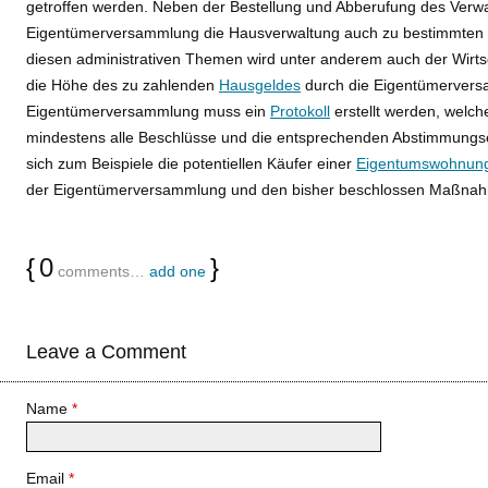
getroffen werden. Neben der Bestellung und Abberufung des Verwa
Eigentümerversammlung die Hausverwaltung auch zu bestimmte
diesen administrativen Themen wird unter anderem auch der Wirtsc
die Höhe des zu zahlenden
Hausgeldes
durch die Eigentümervers
Eigentümerversammlung muss ein
Protokoll
erstellt werden, welc
mindestens alle Beschlüsse und die entsprechenden Abstimmungs
sich zum Beispiele die potentiellen Käufer einer
Eigentumswohnun
der Eigentümerversammlung und den bisher beschlossen Maßna
{
0
}
comments…
add one
Leave a Comment
Name
*
Email
*