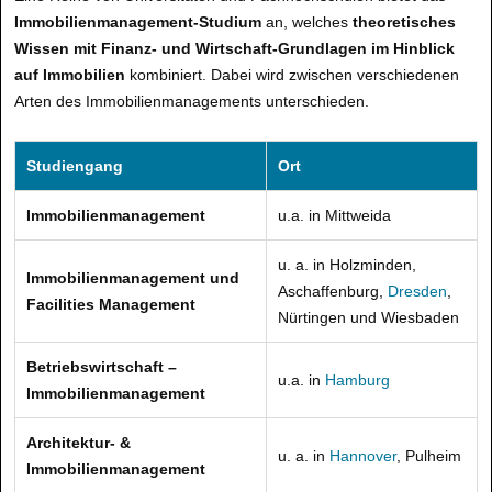
Immobilienmanagement-Studium
an, welches
theoretisches
Wissen mit Finanz- und Wirtschaft-Grundlagen im Hinblick
auf Immobilien
kombiniert. Dabei wird zwischen verschiedenen
Arten des Immobilienmanagements unterschieden.
Studiengang
Ort
Immobilienmanagement
u.a. in Mittweida
u. a. in Holzminden,
Immobilienmanagement und
Aschaffenburg,
Dresden
,
Facilities Management
Nürtingen und Wiesbaden
Betriebswirtschaft –
u.a. in
Hamburg
Immobilienmanagement
Architektur- &
u. a. in
Hannover
, Pulheim
Immobilienmanagement