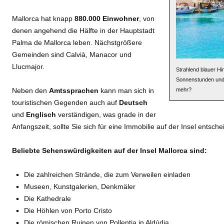
Mallorca hat knapp
880.000 Einwohner
, von
denen angehend die Hälfte in der Hauptstadt
Palma de Mallorca leben. Nächstgrößere
Gemeinden sind Calvià, Manacor und
Llucmajor.
Strahlend blauer Hi
Sonnenstunden und 
Neben den
Amtssprachen
kann man sich in
mehr?
touristischen Gegenden auch auf
Deutsch
und
Englisch
verständigen, was grade in der
Anfangszeit, sollte Sie sich für eine Immobilie auf der Insel entsche
Beliebte Sehenswürdigkeiten auf der Insel Mallorca sind:
Die zahlreichen Strände, die zum Verweilen einladen
Museen, Kunstgalerien, Denkmäler
Die Kathedrale
Die Höhlen von Porto Cristo
Die römischen Ruinen von Pollentia in Aldúdia