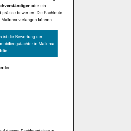
chverständiger
oder ein
d präzise bewerten. Die Fachleute
n Mallorca verlangen können.
a ist die Bewertung der
mmobiliengutachter in Mallorca
ilie.
werden:
k auf dessen Fachkenntnisse zu