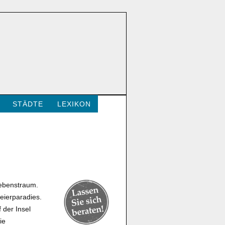
STÄDTE
LEXIKON
 Lebenstraum.
Feierparadies.
 der Insel
ie